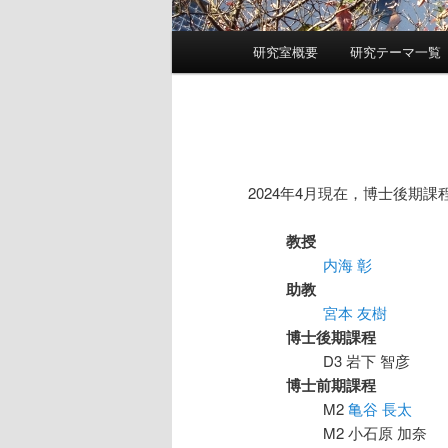
メインメニュー
研究室概要
研究テーマ一覧
メインコンテンツへ移動
サブコンテンツへ移動
2024年4月現在，博士後期
教授
内海 彰
助教
宮本 友樹
博士後期課程
D3 岩下 智彦
博士前期課程
M2
亀谷 長太
M2 小石原 加奈